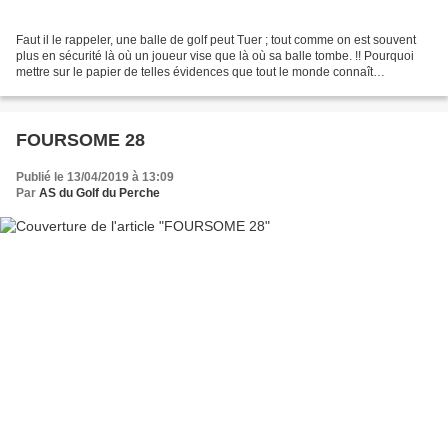
Faut il le rappeler, une balle de golf peut Tuer ; tout comme on est souvent
plus en sécurité là où un joueur vise que là où sa balle tombe. !! Pourquoi
mettre sur le papier de telles évidences que tout le monde connaît
parfaitement ? Et bien parce qu’hélas,...
FOURSOME 28
Publié le 13/04/2019 à 13:09
Par
AS du Golf du Perche