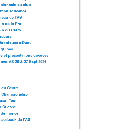
pionnats du club
ation et licence
reau de l'AS
in de la Pro
in du Resto
rcours
chroniques à Dudu
Equipes
s et présentations diverses
end AS 26 & 27 Sept 2026
 du Centre
n Championship
pean Tour
en Quesne
 de France
facebook de l'AS