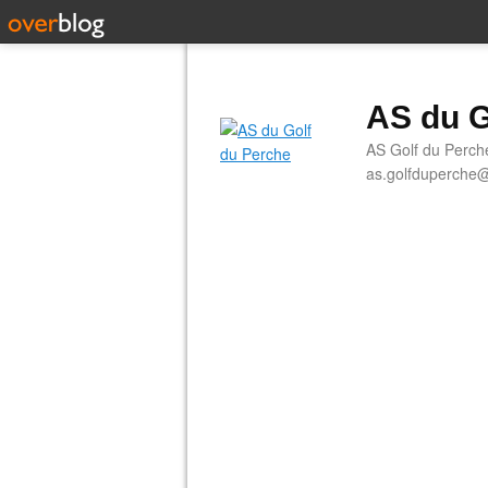
AS du G
AS Golf du Perch
as.golfduperche