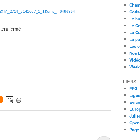
Cham
Cotis
G5llQa3TA_2719_5141067_1_1&ems_l=6496894
Le bu
Le Co
stera fermé
Le Co
Le pa
Les 
Nos 
Vidéo
Week-
LIENS
FFG
Ligue
0
Evia
Euro
Juli
Open
Page 