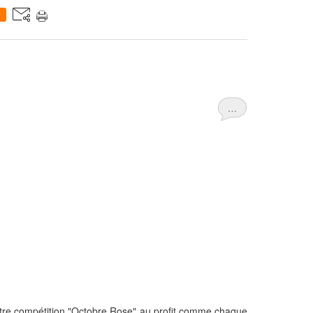
0
…
otre compétition "Octobre Rose" au profit comme chaque