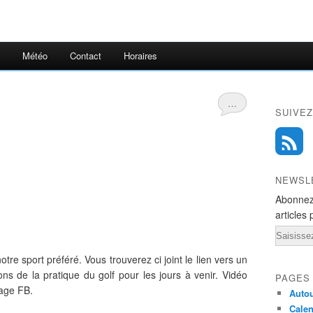
Météo
Contact
Horaires
…
SUIVEZ
NEWSL
Abonnez
articles 
Email
re sport préféré. Vous trouverez ci joint le lien vers un
ns de la pratique du golf pour les jours à venir. Vidéo
PAGES
page FB.
Autou
Calen