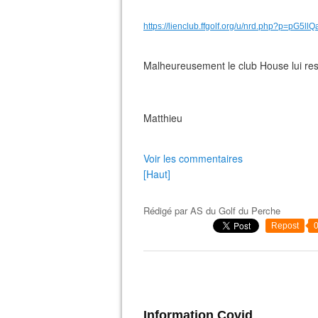
https://lienclub.ffgolf.org/u/nrd.php?p=p
Malheureusement le club House lui re
Matthieu
Voir les commentaires
[Haut]
Rédigé par
AS du Golf du Perche
Repost
Information Covid