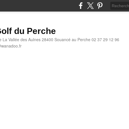
olf du Perche
e La Vallée des Aulnes 28400 Souancé au Perche 02 37 29 12 96
@wanadoo.fr