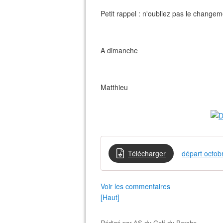
Petit rappel : n'oubliez pas le change
A dimanche
Matthieu
Télécharger
départ octob
Voir les commentaires
[Haut]
Rédigé par
AS du Golf du Perche