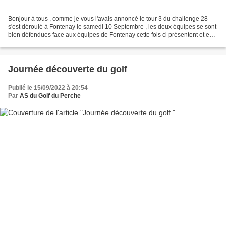
Bonjour à tous , comme je vous l'avais annoncé le tour 3 du challenge 28
s'est déroulé à Fontenay le samedi 10 Septembre , les deux équipes se sont
bien défendues face aux équipes de Fontenay cette fois ci présentent et en
force ainsi que les équpes...
Journée découverte du golf
Publié le 15/09/2022 à 20:54
Par
AS du Golf du Perche