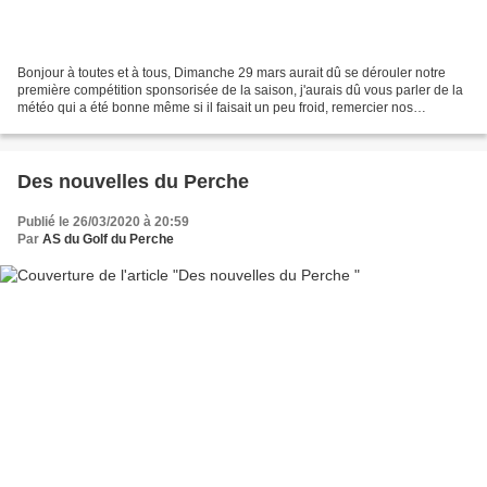
Bonjour à toutes et à tous, Dimanche 29 mars aurait dû se dérouler notre
première compétition sponsorisée de la saison, j'aurais dû vous parler de la
météo qui a été bonne même si il faisait un peu froid, remercier nos
sponsors du jour Le Pétrin de Boulogne...
Des nouvelles du Perche
Publié le 26/03/2020 à 20:59
Par
AS du Golf du Perche