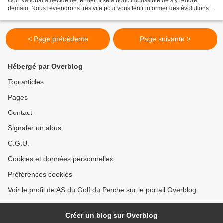
Golf National a décidé de fermer. Il sera donc impossible de s’y rendre
demain. Nous reviendrons très vite pour vous tenir informer des évolutions
quand à notre parcours. Le B...
< Page précédente
Page suivante >
Hébergé par Overblog
Top articles
Pages
Contact
Signaler un abus
C.G.U.
Cookies et données personnelles
Préférences cookies
Voir le profil de AS du Golf du Perche sur le portail Overblog
Créer un blog sur Overblog