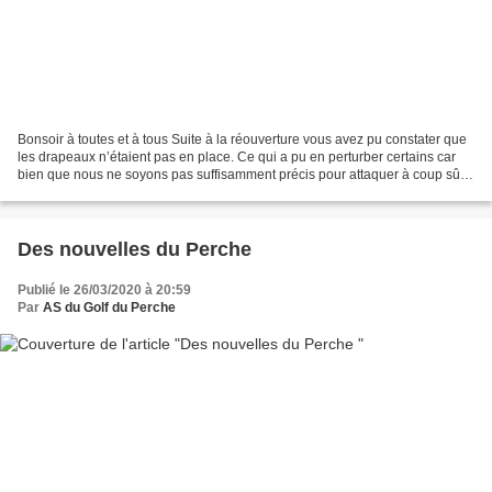
Bonsoir à toutes et à tous Suite à la réouverture vous avez pu constater que
les drapeaux n’étaient pas en place. Ce qui a pu en perturber certains car
bien que nous ne soyons pas suffisamment précis pour attaquer à coup sûr
le mât, le green étant déjà...
Des nouvelles du Perche
Publié le 26/03/2020 à 20:59
Par
AS du Golf du Perche