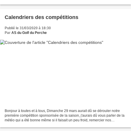
le respect des gestes barrière....
Calendriers des compétitions
Publié le 31/03/2020 à 18:30
Par
AS du Golf du Perche
Bonjour à toutes et à tous, Dimanche 29 mars aurait dû se dérouler notre
première compétition sponsorisée de la saison, j'aurais dû vous parler de la
météo qui a été bonne même si il faisait un peu froid, remercier nos
sponsors du jour Le Pétrin de Boulogne...