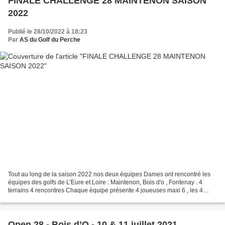
FINALE CHALLENGE 28 MAINTENON SAISON
2022
Publié le 28/10/2022 à 18:23
Par
AS du Golf du Perche
Tout au long de la saison 2022 nos deux équipes Dames ont rencontré les
équipes des golfs de L'Eure et Loire : Maintenon, Bois d'o , Fontenay . 4
terrains 4 rencontres Chaque équipe présente 4 joueuses maxi 6 , les 4
meilleures cartes en net et en brut...
Open 28 - Bois d’O - 10 & 11 juillet 2021