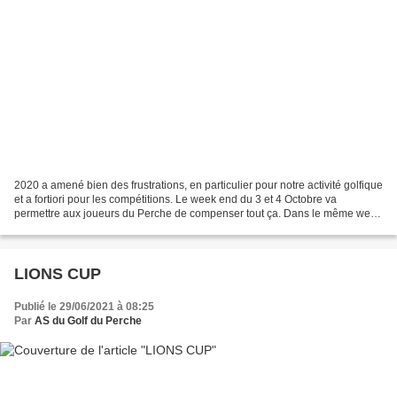
2020 a amené bien des frustrations, en particulier pour notre activité golfique
et a fortiori pour les compétitions. Le week end du 3 et 4 Octobre va
permettre aux joueurs du Perche de compenser tout ça. Dans le même week
end vont se dérouler : un championnat...
LIONS CUP
Publié le 29/06/2021 à 08:25
Par
AS du Golf du Perche