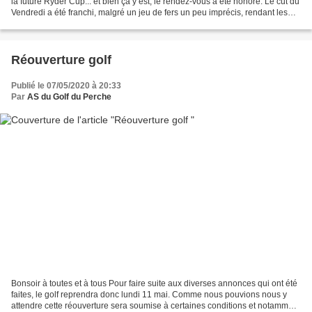
la future Ryder Cup... et bien ça y est, le rendez-vous a été honoré. Le cut du
Vendredi a été franchi, malgré un jeu de fers un peu imprécis, rendant les
putts difficiles...
Réouverture golf
Publié le 07/05/2020 à 20:33
Par
AS du Golf du Perche
Bonsoir à toutes et à tous Pour faire suite aux diverses annonces qui ont été
faites, le golf reprendra donc lundi 11 mai. Comme nous pouvions nous y
attendre cette réouverture sera soumise à certaines conditions et notamment