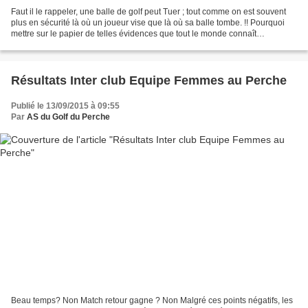
Faut il le rappeler, une balle de golf peut Tuer ; tout comme on est souvent
plus en sécurité là où un joueur vise que là où sa balle tombe. !! Pourquoi
mettre sur le papier de telles évidences que tout le monde connaît
parfaitement ? Et bien parce qu’hélas,...
Résultats Inter club Equipe Femmes au Perche
Publié le 13/09/2015 à 09:55
Par
AS du Golf du Perche
Beau temps? Non Match retour gagne ? Non Malgré ces points négatifs, les