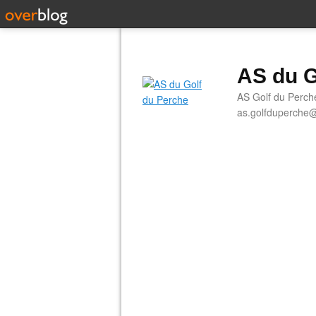
AS du G
AS Golf du Perch
as.golfduperche