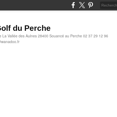
olf du Perche
e La Vallée des Aulnes 28400 Souancé au Perche 02 37 29 12 96
@wanadoo.fr