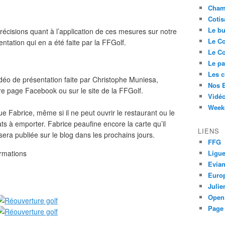
Cham
Cotis
Le bu
écisions quant à l’application de ces mesures sur notre
Le Co
ntation qui en a été faite par la FFGolf.
Le Co
Le pa
Les 
déo de présentation faite par Christophe Muniesa,
Nos 
tre page Facebook ou sur le site de la FFGolf.
Vidéo
Week-
e Fabrice, même si il ne peut ouvrir le restaurant ou le
ts à emporter. Fabrice peaufine encore la carte qu’il
LIENS
sera publiée sur le blog dans les prochains jours.
FFG
ormations
Ligue
Evia
Euro
Juli
Open
Page 