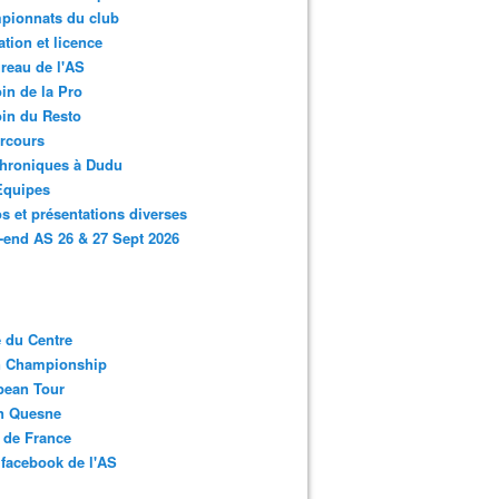
pionnats du club
ation et licence
reau de l'AS
in de la Pro
in du Resto
rcours
chroniques à Dudu
Equipes
s et présentations diverses
end AS 26 & 27 Sept 2026
 du Centre
n Championship
pean Tour
en Quesne
 de France
facebook de l'AS