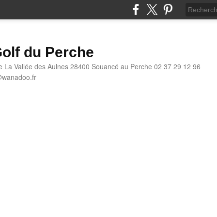
olf du Perche
e La Vallée des Aulnes 28400 Souancé au Perche 02 37 29 12 96
@wanadoo.fr