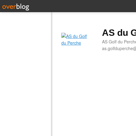
AS du G
AS Golf du Perch
as.golfduperche