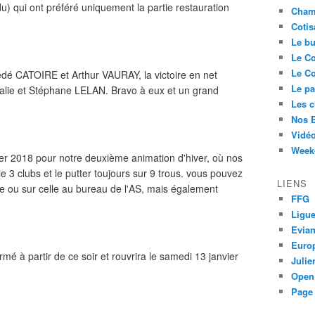
) qui ont préféré uniquement la partie restauration
Cham
Cotis
Le bu
Le Co
Le Co
édé CATOIRE et Arthur VAURAY, la victoire en net
Le pa
alie et Stéphane LELAN. Bravo à eux et un grand
Les 
Nos 
Vidéo
Week-
er 2018 pour notre deuxième animation d'hiver, où nos
 3 clubs et le putter toujours sur 9 trous. vous pouvez
LIENS
use ou sur celle au bureau de l'AS, mais également
FFG
Ligue
Evia
Euro
mé à partir de ce soir et rouvrira le samedi 13 janvier
Juli
Open
Page 