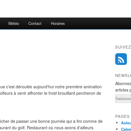
Météo
Contact
Horaires
SUIVEZ
NEWSL
Abonnez
que c'est déroulée aujourd'hui notre première animation
articles 
lfeurs à venir affronter le froid brouillard percheron de
Email
PAGES
êcher de passer une bonne journée qui a fini comme de
Autou
taurant du golf. Restaurant où nous avons d'ailleurs
Calen