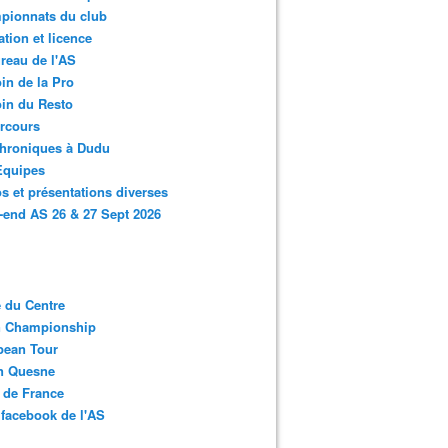
pionnats du club
ation et licence
reau de l'AS
in de la Pro
in du Resto
rcours
chroniques à Dudu
Equipes
s et présentations diverses
end AS 26 & 27 Sept 2026
 du Centre
n Championship
pean Tour
en Quesne
 de France
facebook de l'AS