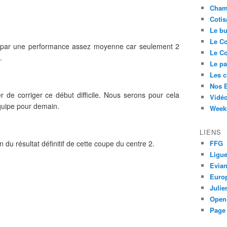
Cham
Cotis
Le bu
Le Co
de par une performance assez moyenne car seulement 2
Le Co
.
Le pa
Les 
Nos 
 de corriger ce début difficile. Nous serons pour cela
Vidéo
équipe pour demain.
Week-
LIENS
du résultat définitif de cette coupe du centre 2.
FFG
Ligue
Evia
Euro
Juli
Open
Page 