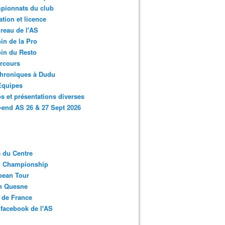
pionnats du club
ation et licence
reau de l'AS
in de la Pro
in du Resto
rcours
chroniques à Dudu
Equipes
s et présentations diverses
end AS 26 & 27 Sept 2026
 du Centre
n Championship
pean Tour
en Quesne
 de France
facebook de l'AS