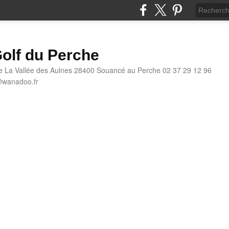
olf du Perche
e La Vallée des Aulnes 28400 Souancé au Perche 02 37 29 12 96
@wanadoo.fr