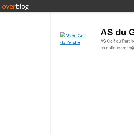
AS du G
AS Golf du Perch
as.golfduperche