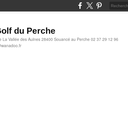
olf du Perche
e La Vallée des Aulnes 28400 Souancé au Perche 02 37 29 12 96
@wanadoo.fr