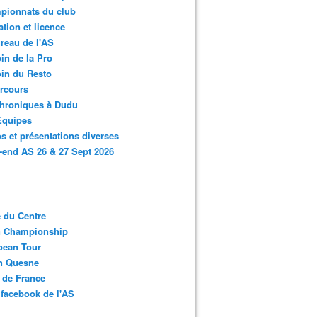
pionnats du club
ation et licence
reau de l'AS
in de la Pro
in du Resto
rcours
chroniques à Dudu
Equipes
s et présentations diverses
end AS 26 & 27 Sept 2026
 du Centre
n Championship
pean Tour
en Quesne
 de France
facebook de l'AS