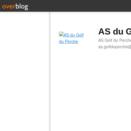
AS du G
AS Golf du Perch
as.golfduperche