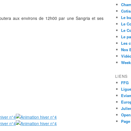
Cham
Cotis
Le bu
butera aux environs de 12h00 par une Sangria et ses
Le Co
Le Co
Le pa
Les 
Nos 
Vidéo
Week-
LIENS
FFG
Ligue
Evia
Euro
Juli
Open
Page 