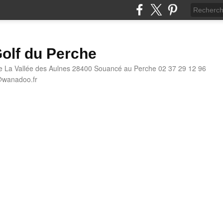
olf du Perche
e La Vallée des Aulnes 28400 Souancé au Perche 02 37 29 12 96
@wanadoo.fr