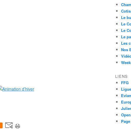
Cham
Cotis
Le bu
Le Co
Le Co
Le pa
Les 
Nos 
Vidéo
Week-
LIENS
FFG
Ligue
Evia
Euro
Juli
Open
Page 
0