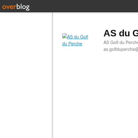
AS du G
AS Golf du Perch
as.golfduperche