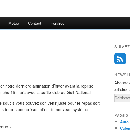
Météo
Contact
Horaires
SUIVEZ
NEWSL
Abonnez
er notre dernière animation d’hiver avant la reprise
articles 
manche 15 mars avec la sortie club au Golf National.
Email
 soucis vous pouvez soit venir juste pour le repas soit
ous ferons une présentation du nouveau système
PAGES
Autou
asque »
Calen