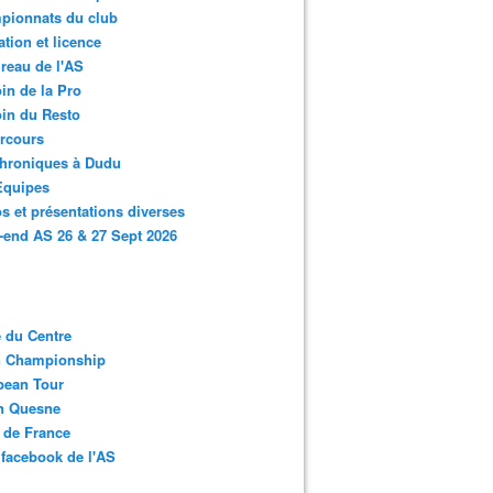
pionnats du club
ation et licence
reau de l'AS
in de la Pro
in du Resto
rcours
chroniques à Dudu
Equipes
s et présentations diverses
end AS 26 & 27 Sept 2026
 du Centre
n Championship
pean Tour
en Quesne
 de France
facebook de l'AS