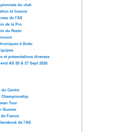
pionnats du club
ation et licence
reau de l'AS
in de la Pro
in du Resto
rcours
chroniques à Dudu
Equipes
s et présentations diverses
end AS 26 & 27 Sept 2026
 du Centre
n Championship
pean Tour
en Quesne
 de France
facebook de l'AS