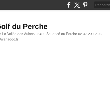
olf du Perche
e La Vallée des Aulnes 28400 Souancé au Perche 02 37 29 12 96
@wanadoo.fr