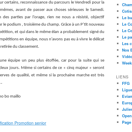
ur certains, reconnaissance du parcours le Vendredi pour la
Cham
s mêmes, avant de passer aux choses sérieuses le Samedi.
Cotis
Le bu
 des parties par l’orage, rien ne nous a résisté, objectif
Le Co
sur le podium , troisième du champ.
Grâce à un P’tit nouveau
Le Co
pétition, et qui dans le même
élan a probablement signé du
Le pa
pétitions en équipe, nous n’avons pas eu à vivre le délicat
Les 
retirée du classement.
Nos 
Vidéo
une équipe un peu plus étoffée, car pour la suite qui se
Week-
 deux jours. Même si certains de ce « cinq majeur » seront
serves de qualité, et même si la prochaine marche est très
LIENS
….
FFG
Ligue
Evia
no bo maillo
Euro
Juli
Open
Page 