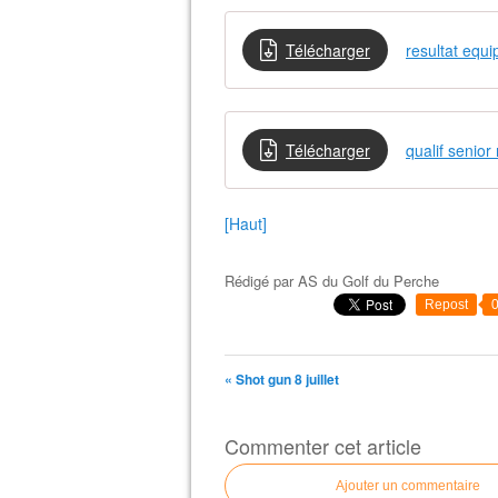
Télécharger
resultat equi
Télécharger
qualif senior 
[Haut]
Rédigé par
AS du Golf du Perche
Repost
« Shot gun 8 juillet
Commenter cet article
Ajouter un commentaire