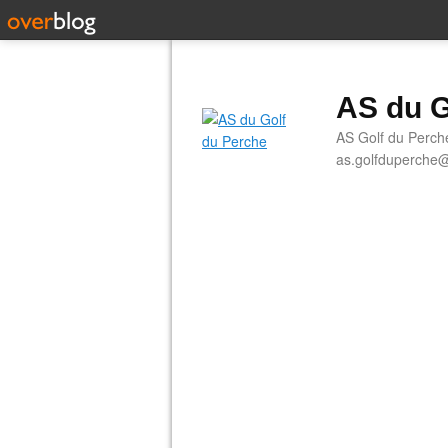
AS du G
AS Golf du Perch
as.golfduperche