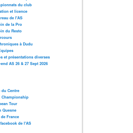
pionnats du club
ation et licence
reau de l'AS
in de la Pro
in du Resto
rcours
chroniques à Dudu
Equipes
s et présentations diverses
end AS 26 & 27 Sept 2026
 du Centre
n Championship
pean Tour
en Quesne
 de France
facebook de l'AS