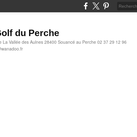
olf du Perche
e La Vallée des Aulnes 28400 Souancé au Perche 02 37 29 12 96
@wanadoo.fr