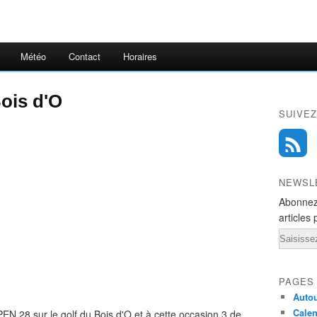
Météo
Contact
Horaires
ois d'O
SUIVEZ
NEWSL
Abonnez
articles 
Email
PAGES
Autou
Calen
OPEN 28 sur le golf du Bois d'O et à cette occasion 3 de