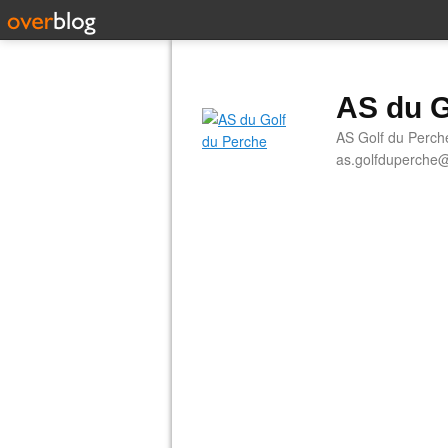
AS du G
AS Golf du Perch
as.golfduperche