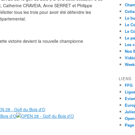
Cham
ent, Catherine CRAVEIA, Anne SERRET et Philippe
Cotis
liciter tous les trois pour avoir été défendre les
Le bu
épartemental.
Le Co
Le Co
Le pa
tte victoire devient la nouvelle championne
Les 
Nos 
Vidéo
Week-
LIENS
FFG
Ligue
Evia
Euro
Juli
Open
Page 