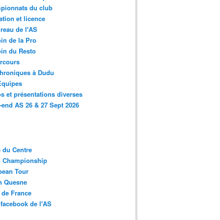
pionnats du club
ation et licence
reau de l'AS
in de la Pro
in du Resto
rcours
chroniques à Dudu
Equipes
s et présentations diverses
end AS 26 & 27 Sept 2026
 du Centre
n Championship
pean Tour
en Quesne
 de France
facebook de l'AS