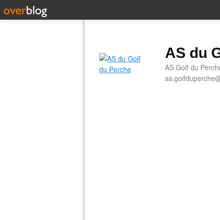
AS du G
AS Golf du Perch
as.golfduperche