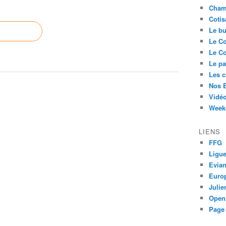
Cham
Cotis
Le bu
Le Co
Le Co
Le pa
Les 
Nos 
Vidéo
Week-
LIENS
FFG
Ligue
Evia
Euro
Juli
Open
Page 