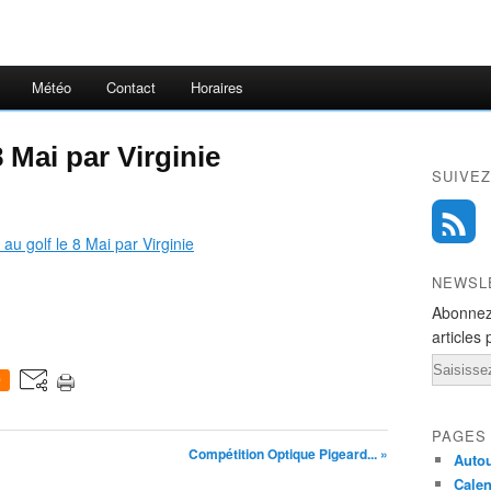
Météo
Contact
Horaires
8 Mai par Virginie
SUIVEZ
NEWSL
Abonnez
articles 
Email
0
PAGES
Compétition Optique Pigeard... »
Autou
Calen