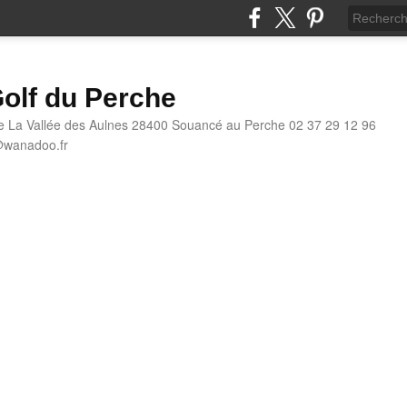
olf du Perche
e La Vallée des Aulnes 28400 Souancé au Perche 02 37 29 12 96
@wanadoo.fr