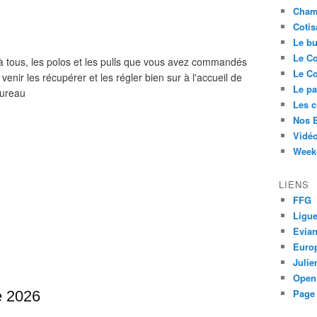
Cham
Cotis
Le bu
Le Co
l à tous, les polos et les pulls que vous avez commandés
Le Co
enir les récupérer et les régler bien sur à l'accueil de
Le pa
Bureau
Les 
Nos 
Vidéo
Week-
LIENS
FFG
Ligue
Evia
Euro
Juli
Open
Page 
e 2026