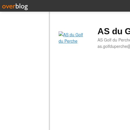
AS du G
AS Golf du Perch
as.golfduperche