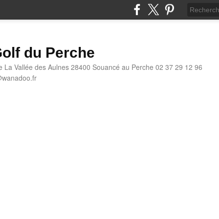
olf du Perche
e La Vallée des Aulnes 28400 Souancé au Perche 02 37 29 12 96
@wanadoo.fr