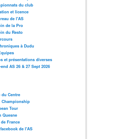
pionnats du club
ation et licence
reau de l'AS
in de la Pro
in du Resto
rcours
chroniques à Dudu
Equipes
s et présentations diverses
end AS 26 & 27 Sept 2026
 du Centre
n Championship
pean Tour
en Quesne
 de France
facebook de l'AS