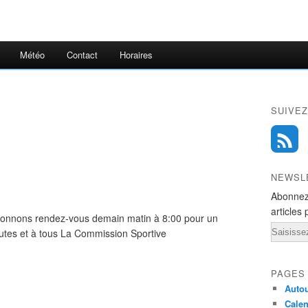
Météo
Contact
Horaires
SUIVEZ
NEWSL
Abonnez
articles 
 donnons rendez-vous demain matin à 8:00 pour un
Email
outes et à tous La Commission Sportive
PAGES
Autou
Calen