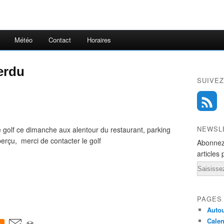
Météo
Contact
Horaires
erdu
SUIVEZ
NEWSL
e golf ce dimanche aux alentour du restaurant, parking
aperçu, merci de contacter le golf
Abonnez
articles 
Email
PAGES
Autou
Calen