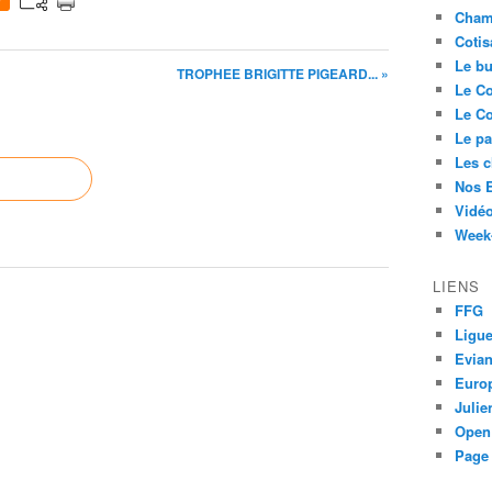
0
Cham
Cotis
Le bu
TROPHEE BRIGITTE PIGEARD... »
Le Co
Le Co
Le pa
Les 
Nos 
Vidéo
Week-
LIENS
FFG
Ligue
Evia
Euro
Juli
Open
Page 