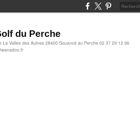
olf du Perche
e La Vallée des Aulnes 28400 Souancé au Perche 02 37 29 12 96
@wanadoo.fr