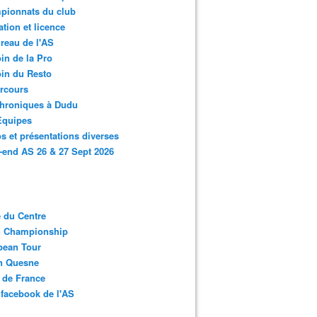
pionnats du club
ation et licence
reau de l'AS
in de la Pro
in du Resto
rcours
chroniques à Dudu
Equipes
s et présentations diverses
end AS 26 & 27 Sept 2026
 du Centre
n Championship
pean Tour
en Quesne
 de France
facebook de l'AS