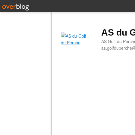
AS du G
AS Golf du Perch
as.golfduperche