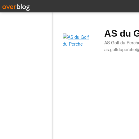
AS du G
AS Golf du Perch
as.golfduperche