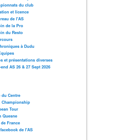
pionnats du club
ation et licence
reau de l'AS
in de la Pro
in du Resto
rcours
chroniques à Dudu
Equipes
s et présentations diverses
end AS 26 & 27 Sept 2026
 du Centre
n Championship
pean Tour
en Quesne
 de France
facebook de l'AS