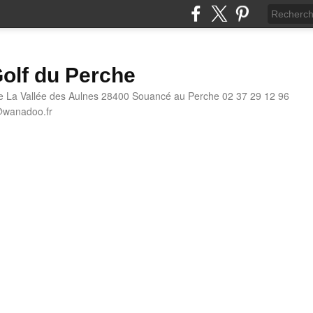
olf du Perche
e La Vallée des Aulnes 28400 Souancé au Perche 02 37 29 12 96
@wanadoo.fr