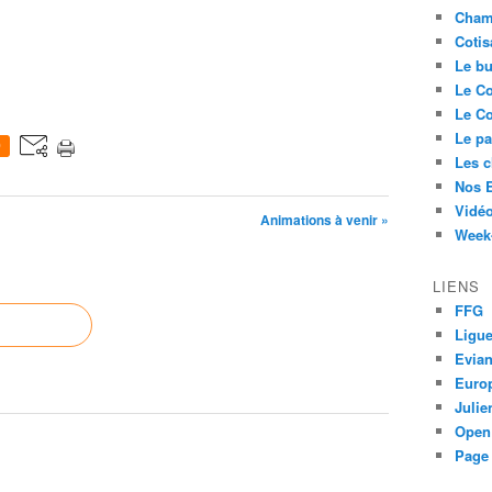
Cham
Cotis
Le bu
Le Co
Le Co
Le pa
0
Les 
Nos 
Vidéo
Animations à venir »
Week-
LIENS
FFG
Ligue
Evia
Euro
Juli
Open
Page 