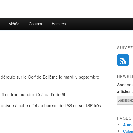
Météo
Contact
Horaires
SUIVEZ
NEWSL
e déroule sur le Golf de Bellême le mardi 9 septembre
Abonnez
articles 
oit du trou numéro 10 à partir de 9h.
Email
e prévue à cette effet au bureau de l'AS ou sur ISP très
PAGES
Autou
Calen