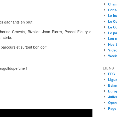
Cham
Cotis
Le bu
Le Co
os gagnants en brut.
Le Co
herine Craveia, Bizollon Jean Pierre, Pascal Floury et
Le pa
 série.
Les 
Nos 
du parcours et surtout bon golf.
Vidéo
Week-
asgolfduperche !
LIENS
FFG
Ligue
Evia
Euro
Juli
Open
Page 