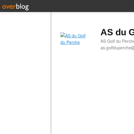
AS du G
AS Golf du Perch
as.golfduperche