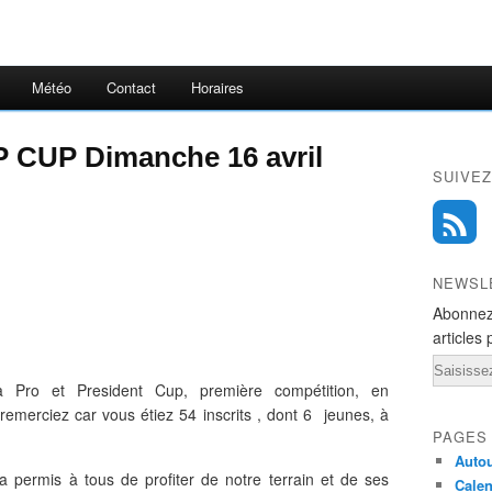
Météo
Contact
Horaires
 CUP Dimanche 16 avril
SUIVEZ
NEWSL
Abonnez
articles 
Email
a Pro et President Cup, première compétition, en
s remerciez car vous étiez 54 inscrits , dont 6 jeunes, à
PAGES
Autou
a permis à tous de profiter de notre terrain et de ses
Calen