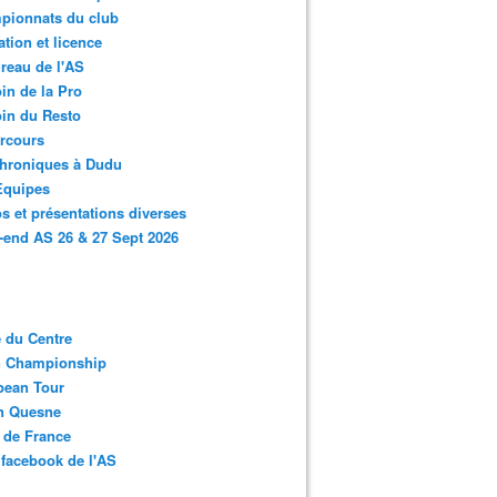
pionnats du club
ation et licence
reau de l'AS
in de la Pro
in du Resto
rcours
chroniques à Dudu
Equipes
s et présentations diverses
end AS 26 & 27 Sept 2026
 du Centre
n Championship
pean Tour
en Quesne
 de France
facebook de l'AS