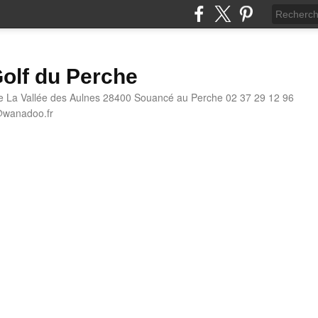
olf du Perche
e La Vallée des Aulnes 28400 Souancé au Perche 02 37 29 12 96
@wanadoo.fr