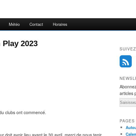
Météo
Contact
Horaires
 Play 2023
SUIVEZ
NEWSL
Abonnez
articles 
Email
du clubs ont commencé.
PAGES
Autou
Calen
 doit avoir lieu avant le 30 avril, merci de nous tenir