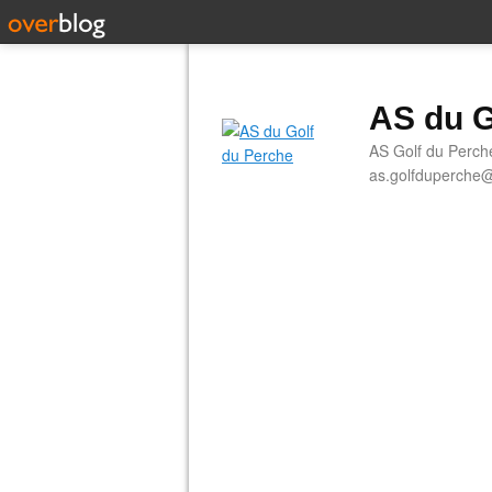
AS du G
AS Golf du Perch
as.golfduperche