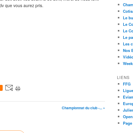
Cham
rdv que vous aurez pris.
Cotis
Le bu
Le Co
Le Co
Le pa
Les 
Nos 
Vidéo
Week-
LIENS
FFG
0
Ligue
Evia
Euro
Championnat du club -... »
Juli
Open
Page 