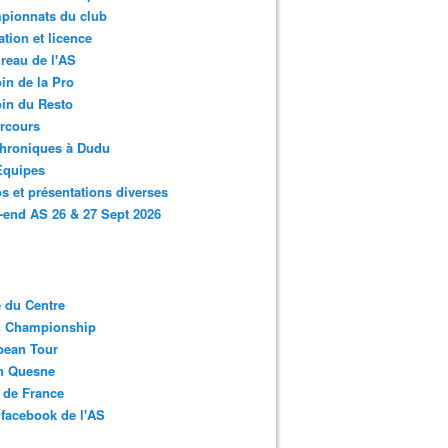
pionnats du club
ation et licence
reau de l'AS
in de la Pro
in du Resto
rcours
chroniques à Dudu
Equipes
s et présentations diverses
end AS 26 & 27 Sept 2026
 du Centre
n Championship
pean Tour
en Quesne
 de France
facebook de l'AS