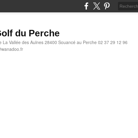
olf du Perche
e La Vallée des Aulnes 28400 Souancé au Perche 02 37 29 12 96
@wanadoo.fr