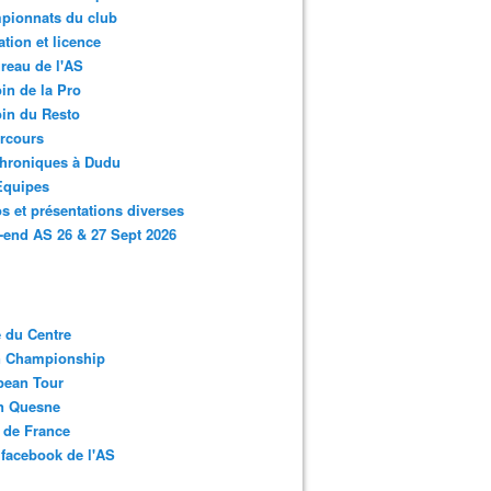
pionnats du club
ation et licence
reau de l'AS
in de la Pro
in du Resto
rcours
chroniques à Dudu
Equipes
s et présentations diverses
end AS 26 & 27 Sept 2026
 du Centre
n Championship
pean Tour
en Quesne
 de France
facebook de l'AS