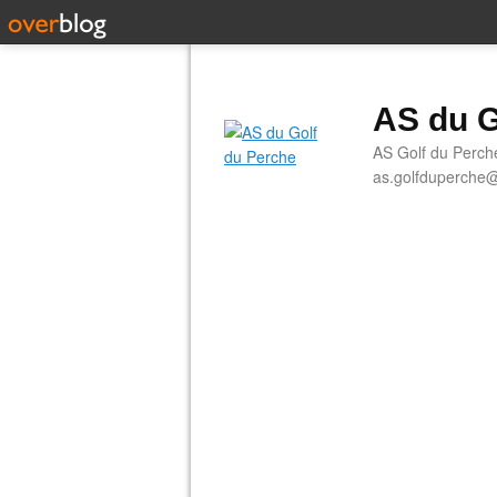
AS du G
AS Golf du Perch
as.golfduperche