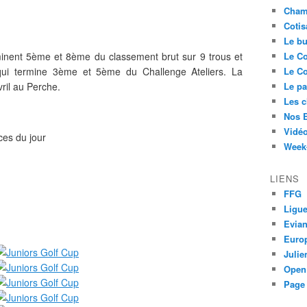
Cham
Cotis
Le bu
inent 5ème et 8ème du classement brut sur 9 trous et
Le Co
e qui termine 3ème et 5ème du Challenge Ateliers. La
Le Co
vril au Perche.
Le pa
Les 
Nos 
Vidéo
ces du jour
Week-
LIENS
FFG
Ligue
Evia
Euro
Juli
Open
Page 