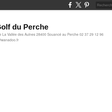
olf du Perche
e La Vallée des Aulnes 28400 Souancé au Perche 02 37 29 12 96
@wanadoo.fr