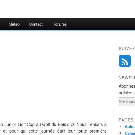
Météo
Contact
Horaires
SUIVEZ
NEWSL
Abonnez
articles 
Email
PAGES
 la Junior Golf Cup au Golf du Bois d'O. Nous Tenions à
Autou
er et pour qui cette journée était leur toute première
Calen