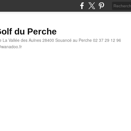
olf du Perche
e La Vallée des Aulnes 28400 Souancé au Perche 02 37 29 12 96
@wanadoo.fr