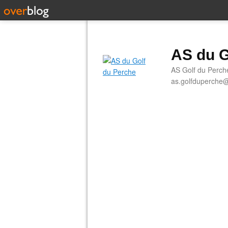
AS du G
AS Golf du Perch
as.golfduperche