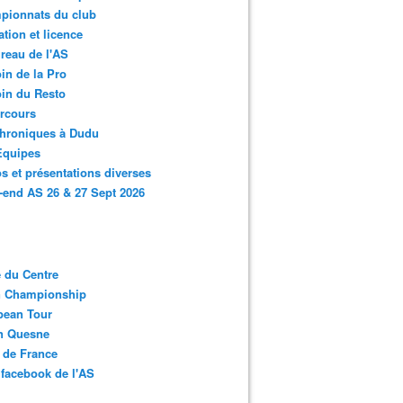
pionnats du club
ation et licence
reau de l'AS
in de la Pro
in du Resto
rcours
chroniques à Dudu
Equipes
s et présentations diverses
end AS 26 & 27 Sept 2026
 du Centre
n Championship
pean Tour
en Quesne
 de France
facebook de l'AS