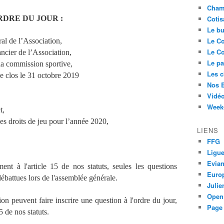
Cham
RDRE DU JOUR :
Cotis
Le bu
Le Co
al de l’Association,
Le Co
ancier de l’Association,
Le pa
la commission sportive,
Les 
e clos le 31 octobre 2019
Nos 
Vidéo
Week-
t,
des droits de jeu pour l’année 2020,
LIENS
FFG
Ligue
Evia
t à l'article 15 de nos statuts, seules les questions
Euro
 débattues lors de l'assemblée générale.
Juli
Open
on peuvent faire inscrire une question à l'ordre du jour,
Page 
5 de nos statuts.