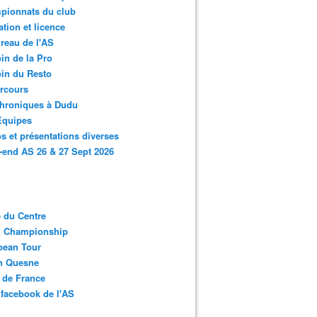
pionnats du club
ation et licence
reau de l'AS
in de la Pro
in du Resto
rcours
chroniques à Dudu
Equipes
s et présentations diverses
end AS 26 & 27 Sept 2026
 du Centre
n Championship
pean Tour
en Quesne
 de France
facebook de l'AS