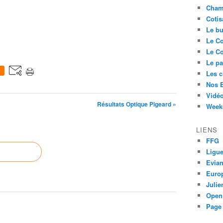
Cham
Cotis
Le bu
Le Co
Le Co
Le pa
0
Les 
Nos 
Vidéo
Résultats Optique Pigeard »
Week-
LIENS
FFG
Ligue
Evia
Euro
Juli
Open
Page 