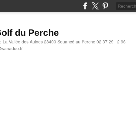
olf du Perche
e La Vallée des Aulnes 28400 Souancé au Perche 02 37 29 12 96
@wanadoo.fr