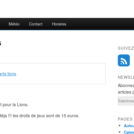
Météo
Contact
Horaires
s
SUIVEZ
arts lions
NEWSL
Abonnez
articles 
Email
rt pour la Lions.
éja !!! les droits de jeux sont de 15 euros.
PAGES
Autou
Calen