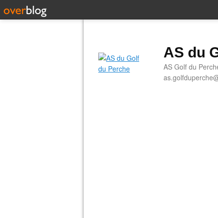
AS du G
AS Golf du Perch
as.golfduperche