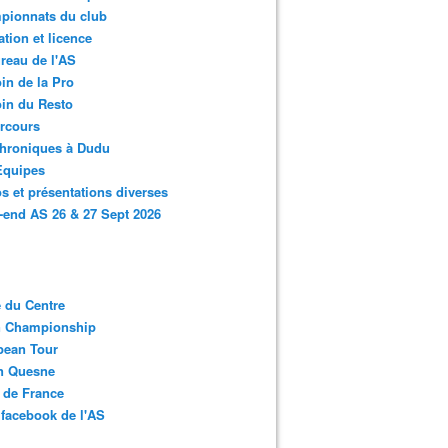
pionnats du club
ation et licence
reau de l'AS
in de la Pro
in du Resto
rcours
chroniques à Dudu
Equipes
s et présentations diverses
end AS 26 & 27 Sept 2026
 du Centre
n Championship
pean Tour
en Quesne
 de France
facebook de l'AS