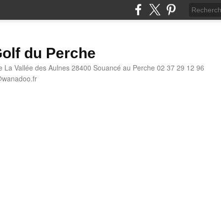
olf du Perche
e La Vallée des Aulnes 28400 Souancé au Perche 02 37 29 12 96
@wanadoo.fr