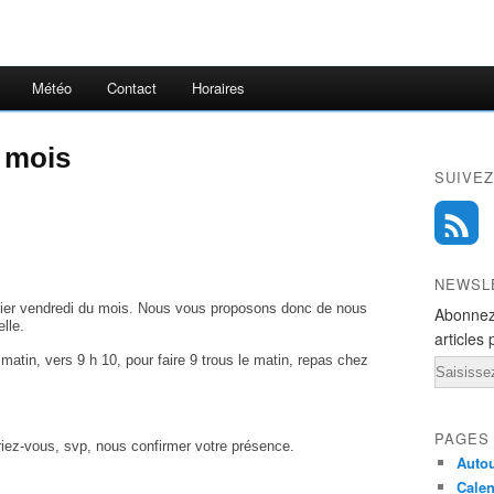
Météo
Contact
Horaires
 mois
SUIVEZ
NEWSL
rnier vendredi du mois. Nous vous proposons donc de nous
Abonnez
lle.
articles 
tin, vers 9 h 10, pour faire 9 trous le matin, repas chez
Email
PAGES
riez-vous, svp, nous confirmer votre présence.
Autou
Calen