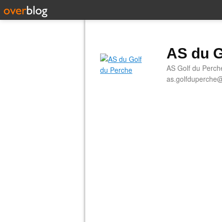
AS du G
AS Golf du Perch
as.golfduperche