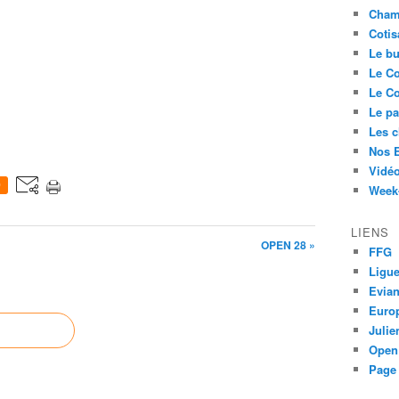
Cham
Cotis
Le bu
Le Co
Le Co
Le pa
Les 
Nos 
Vidéo
0
Week-
LIENS
OPEN 28 »
FFG
Ligue
Evia
Euro
Juli
Open
Page 