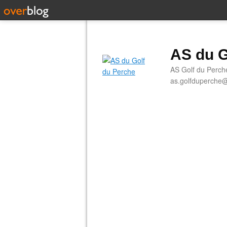
AS du G
AS Golf du Perch
as.golfduperche