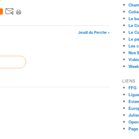
Cham
Cotis
0
Le bu
Le Co
Le Co
Jeudi du Perche »
Le pa
Les 
Nos 
Vidéo
Week-
LIENS
FFG
Ligue
Evia
Euro
Juli
Open
Page 