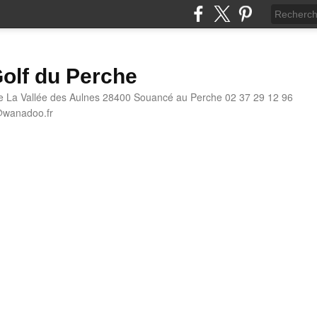
olf du Perche
e La Vallée des Aulnes 28400 Souancé au Perche 02 37 29 12 96
@wanadoo.fr