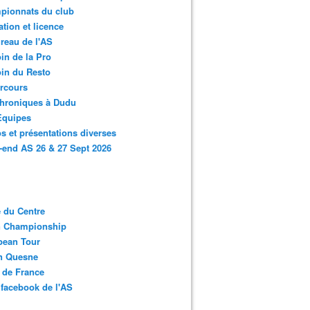
pionnats du club
ation et licence
reau de l'AS
in de la Pro
in du Resto
rcours
chroniques à Dudu
Equipes
s et présentations diverses
end AS 26 & 27 Sept 2026
 du Centre
n Championship
pean Tour
en Quesne
 de France
facebook de l'AS