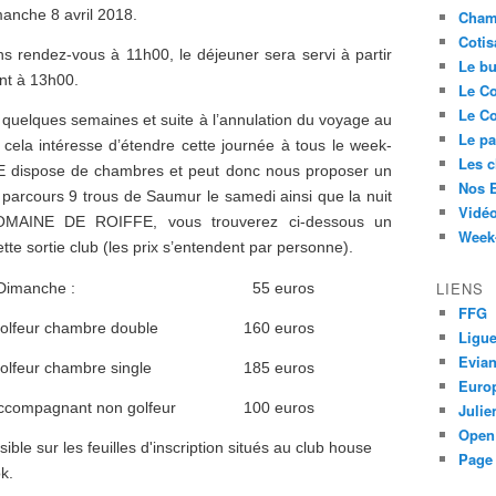
manche 8 avril 2018.
Cham
Cotis
rendez-vous à 11h00, le déjeuner sera servi à partir
Le bu
nt à 13h00.
Le Co
Le Co
 quelques semaines et suite à l’annulation du voyage au
Le pa
cela intéresse d’étendre cette journée à tous le week-
Les 
 dispose de chambres et peut donc nous proposer un
Nos 
 parcours 9 trous de Saumur le samedi ainsi que la nuit
Vidéo
DOMAINE DE ROIFFE, vous trouverez ci-dessous un
Week-
cette sortie club (les prix s’entendent par personne).
LIENS
Dimanche
:
55 euros
FFG
olfeur chambre double
160 euros
Ligue
Evia
lfeur chambre single
185 euros
Euro
ccompagnant
non
golfeur
100 euros
Juli
Open
ible sur les feuilles d'inscription situés au club house
Page 
k.