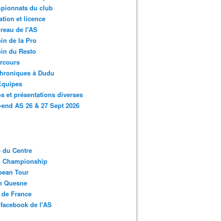
pionnats du club
ation et licence
reau de l'AS
in de la Pro
in du Resto
rcours
chroniques à Dudu
Equipes
s et présentations diverses
end AS 26 & 27 Sept 2026
 du Centre
n Championship
pean Tour
en Quesne
 de France
facebook de l'AS