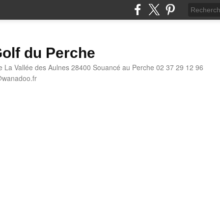
olf du Perche
e La Vallée des Aulnes 28400 Souancé au Perche 02 37 29 12 96
@wanadoo.fr