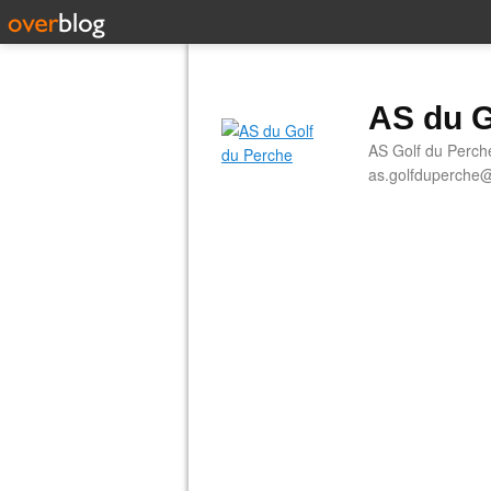
AS du G
AS Golf du Perch
as.golfduperche