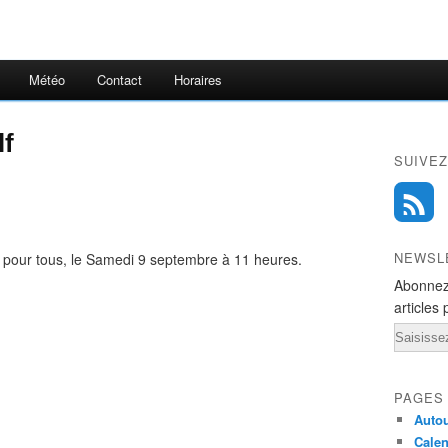
Météo
Contact
Horaires
lf
SUIVEZ
NEWSL
lf pour tous, le Samedi 9 septembre à 11 heures.
Abonnez
articles 
Email
PAGES
Autou
Calen