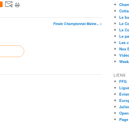
Cham
0
Cotis
Le bu
Le Co
Finale Championnat Maine... »
Le Co
Le pa
Les 
Nos 
Vidéo
Week-
LIENS
FFG
Ligue
Evia
Euro
Juli
Open
Page 