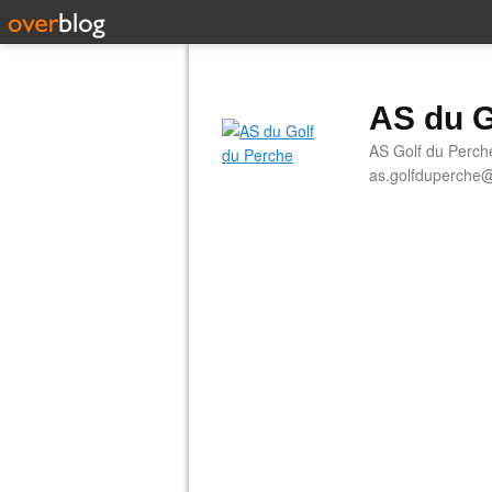
AS du G
AS Golf du Perch
as.golfduperche