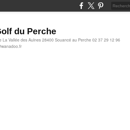
olf du Perche
e La Vallée des Aulnes 28400 Souancé au Perche 02 37 29 12 96
@wanadoo.fr