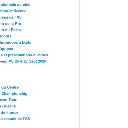
pionnats du club
ation et licence
reau de l'AS
in de la Pro
in du Resto
rcours
chroniques à Dudu
Equipes
s et présentations diverses
end AS 26 & 27 Sept 2026
 du Centre
n Championship
pean Tour
en Quesne
 de France
facebook de l'AS