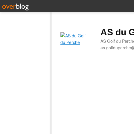
AS du G
AS Golf du Perch
as.golfduperche