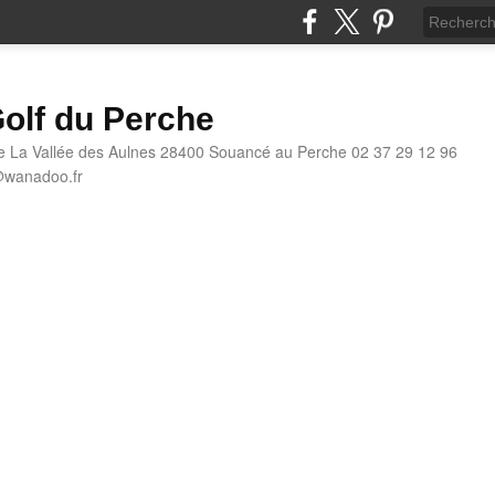
olf du Perche
e La Vallée des Aulnes 28400 Souancé au Perche 02 37 29 12 96
@wanadoo.fr