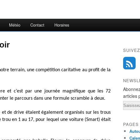
Météo
Contact
Horaires
oir
SUIVEZ
otre terrain, une compétition caritative au profit de la
NEWSL
Abonnez
ière et c’est par une journée magnifique que les 72
articles 
onter le parcours dans une formule scramble à deux.
Email
 et de drive étaient également organisés sur les trous
trou en 1 au 17, pour lequel une voiture (Smart) était
PAGES
Autou
Calen