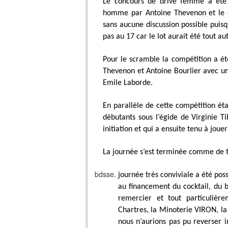
Le concours de drive femme a été r
homme par Antoine Thevenon et le c
sans aucune discussion possible puisq
pas au 17 car le lot aurait été tout au
Pour le scramble la compétition a é
Thevenon et Antoine Bourlier avec un 
Emile Laborde.
En parallèle de cette compétition éta
débutants sous l’égide de Virginie Ti
initiation et qui a ensuite tenu à joue
La journée s’est terminée comme de tr
journée très conviviale a été pos
au financement du cocktail, du b
remercier et tout particulièr
Chartres, la Minoterie VIRON, l
nous n’aurions pas pu reverser i