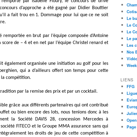
emporté par Isabelle Floury, le concours de drive
Cham
oncours d’approche a été gagné par Didier Bouttier
Cotis
u’il a fait trou en 1. Dommage pour lui que ce ne soit
Le bu
tre.
Le Co
Le Co
té remportée en brut par l’équipe composée d’Antoine
Le pa
score de – 4 et en net par l’équipe Christel renard et
Les 
Nos 
Vidéo
it également organisée une initiation au golf pour les
Week-
berghien, qui a d’ailleurs offert son temps pour cette
r la compétition.
LIENS
FFG
adition par la remise des prix et par un cocktail.
Ligue
Evia
sible grâce aux différents partenaires qui ont contribué
Euro
uffet ou bien encore des lots, nous tenions donc à les
Juli
ement la Société DAVIS 28, concession Mercedes à
Open
a société FITECO et le Groupe MMA assurance sans qui
Page 
ntégralement les droits de jeu de cette compétition à