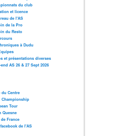
pionnats du club
ation et licence
reau de l'AS
in de la Pro
in du Resto
rcours
chroniques à Dudu
Equipes
s et présentations diverses
end AS 26 & 27 Sept 2026
 du Centre
n Championship
pean Tour
en Quesne
 de France
facebook de l'AS