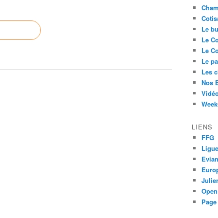
Cham
Cotis
Le bu
Le Co
Le Co
Le pa
Les 
Nos 
Vidéo
Week-
LIENS
FFG
Ligue
Evia
Euro
Juli
Open
Page 