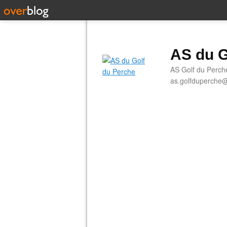
AS du G
AS Golf du Perch
as.golfduperche