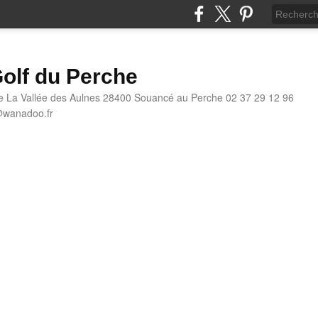
olf du Perche
e La Vallée des Aulnes 28400 Souancé au Perche 02 37 29 12 96
@wanadoo.fr