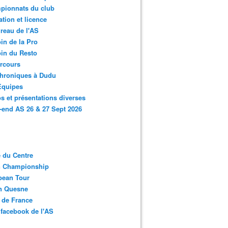
pionnats du club
ation et licence
reau de l'AS
in de la Pro
in du Resto
rcours
chroniques à Dudu
Equipes
s et présentations diverses
end AS 26 & 27 Sept 2026
 du Centre
n Championship
pean Tour
en Quesne
 de France
facebook de l'AS