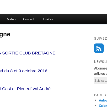
Météo
Contact
Horaires
agne
SUIVEZ
S SORTIE CLUB BRETAGNE
NEWSL
Abonnez
d du 8 et 9 octobre 2016
articles 
Email
t Cast et Pleneuf val André
PAGES
Autou
Calen