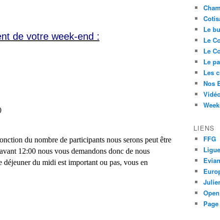
Cham
Cotis
Le bu
nt de votre week-end :
Le Co
Le Co
Le pa
Les 
Nos 
Vidéo
Week-
0
LIENS
FFG
fonction du nombre de participants nous serons peut être
Ligue
t avant 12:00 nous vous demandons donc de nous
Evia
 le déjeuner du midi est important ou pas, vous en
Euro
Juli
Open
Page 