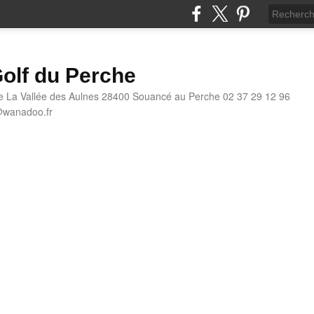
olf du Perche
e La Vallée des Aulnes 28400 Souancé au Perche 02 37 29 12 96
@wanadoo.fr