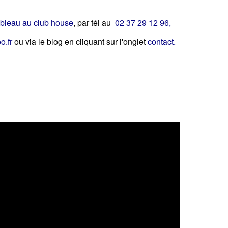
ableau au club house
, par tél au
02 37 29 12 96,
o.fr
ou via le blog en cliquant sur l'onglet
contact.