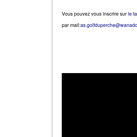
Vous pouvez vous inscrire sur
le t
par mail:
as.golfduperche@wanado