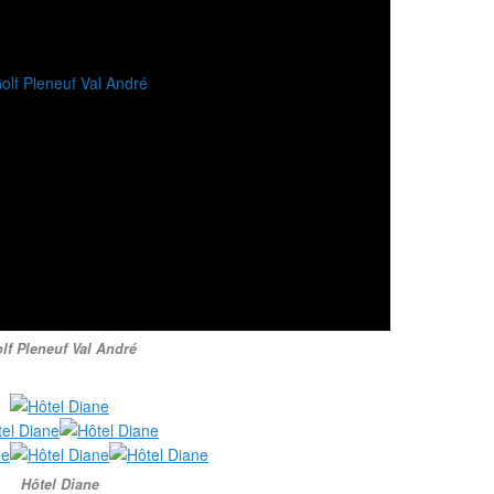
lf Pleneuf Val André
Hôtel Diane