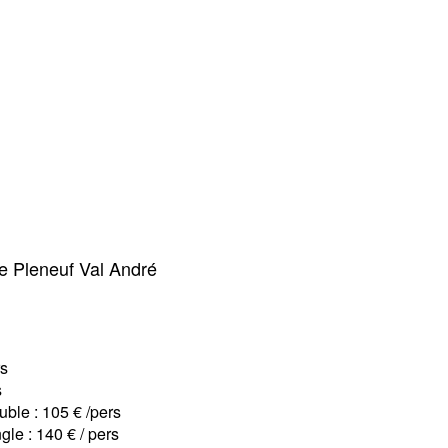
e Pleneuf Val André
rs
s
le : 105 € /pers
e : 140 € / pers