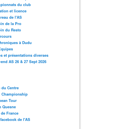
pionnats du club
ation et licence
reau de l'AS
in de la Pro
in du Resto
rcours
chroniques à Dudu
Equipes
s et présentations diverses
end AS 26 & 27 Sept 2026
 du Centre
n Championship
pean Tour
en Quesne
 de France
facebook de l'AS