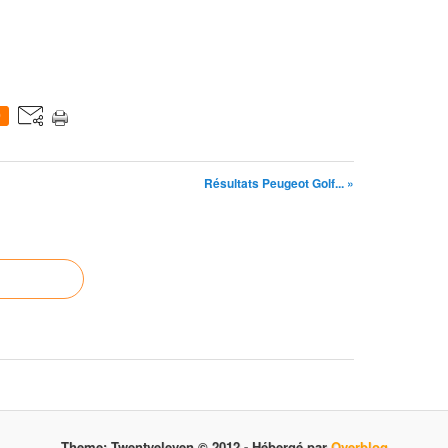
0
Résultats Peugeot Golf... »
Theme: Twentyeleven © 2012 -
Hébergé par
Overblog