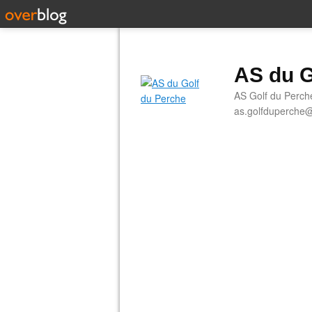
AS du G
AS Golf du Perch
as.golfduperche