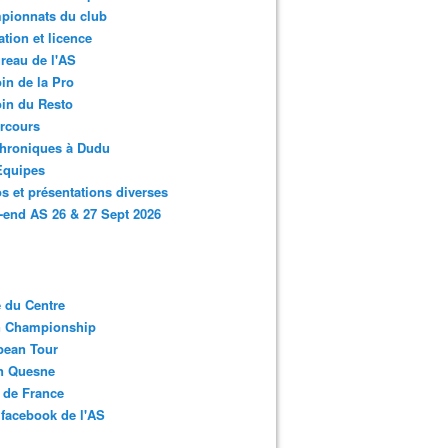
pionnats du club
ation et licence
reau de l'AS
in de la Pro
in du Resto
rcours
chroniques à Dudu
Equipes
s et présentations diverses
end AS 26 & 27 Sept 2026
 du Centre
n Championship
pean Tour
en Quesne
 de France
facebook de l'AS