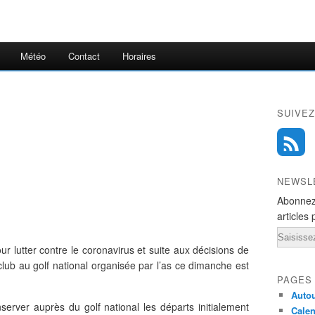
Météo
Contact
Horaires
SUIVEZ
NEWSL
Abonnez
articles 
Email
ur lutter contre le coronavirus et suite aux décisions de
 club au golf national organisée par l’as ce dimanche est
PAGES
Autou
erver auprès du golf national les départs initialement
Calen