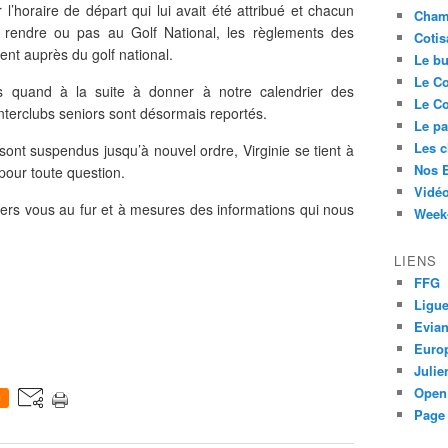
 l’horaire de départ qui lui avait été attribué et chacun
Cham
e rendre ou pas au Golf National, les règlements des
Cotis
ent auprès du golf national.
Le bu
Le Co
ns quand à la suite à donner à notre calendrier des
Le Co
nterclubs seniors sont désormais reportés.
Le pa
Les 
 sont suspendus jusqu’à nouvel ordre, Virginie se tient à
Nos 
pour toute question.
Vidéo
rs vous au fur et à mesures des informations qui nous
Week-
LIENS
FFG
Ligue
Evia
Euro
Juli
Open
0
Page 