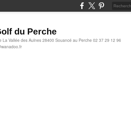
olf du Perche
e La Vallée des Aulnes 28400 Souancé au Perche 02 37 29 12 96
@wanadoo.fr