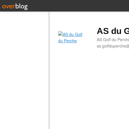
AS du G
AS Golf du Perch
as.golfduperche