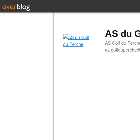
AS du G
AS Golf du Perch
as.golfduperche