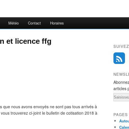
Météo
Contact
Horaires
n et licence ffg
SUIVEZ
NEWSL
Abonnez
articles 
Email
ions que nous avons envoyés ne sont pas tous arrivés à
ous trouverez ci-joint le bulletin de cotisation 2018 à
PAGES
Autou
Calen