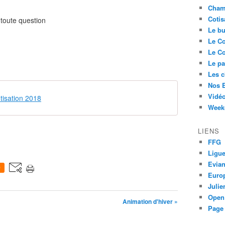
Cham
Cotis
toute question
Le bu
Le Co
Le Co
Le pa
Les 
Nos 
Vidéo
otisation 2018
Week-
LIENS
FFG
Ligue
Evia
0
Euro
Juli
Open
Animation d'hiver »
Page 