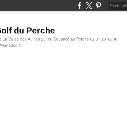
olf du Perche
e La Vallée des Aulnes 28400 Souancé au Perche 02 37 29 12 96
@wanadoo.fr