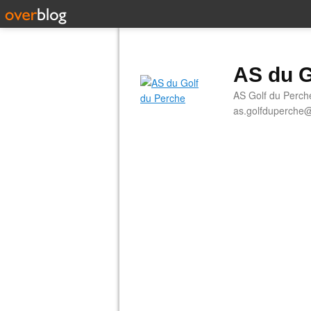
AS du G
AS Golf du Perch
as.golfduperche