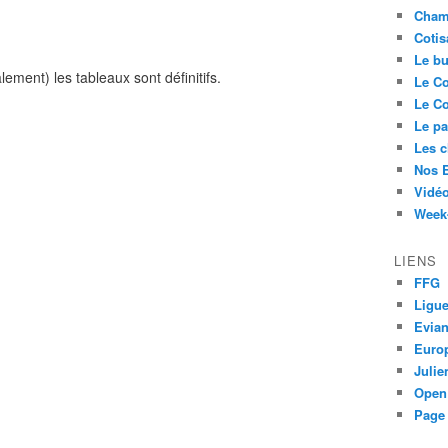
Cham
Cotis
Le bu
ement) les tableaux sont définitifs.
Le Co
Le Co
Le pa
Les 
Nos 
Vidéo
Week-
LIENS
FFG
Ligue
Evia
Euro
Juli
Open
Page 