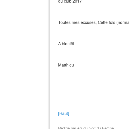
du club 2017"
Toutes mes excuses, Cette fois (normal
A bientôt
Matthieu
[Haut]
Rédigé par
AS du Golf du Perche