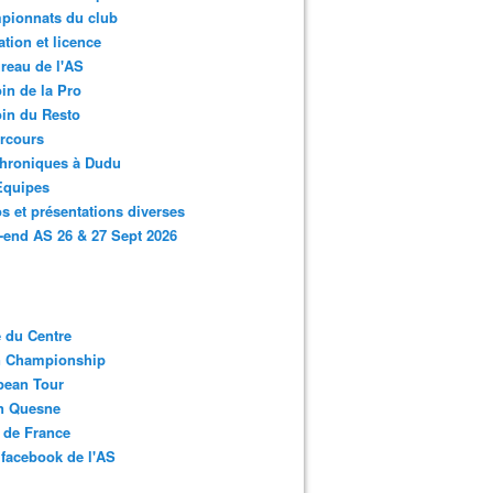
pionnats du club
ation et licence
reau de l'AS
in de la Pro
in du Resto
rcours
chroniques à Dudu
Equipes
s et présentations diverses
end AS 26 & 27 Sept 2026
 du Centre
n Championship
pean Tour
en Quesne
 de France
facebook de l'AS