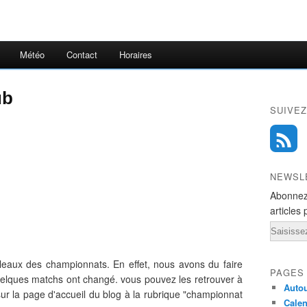
Météo
Contact
Horaires
ub
SUIVEZ
NEWSL
Abonnez
articles 
Email
ableaux des championnats. En effet, nous avons du faire
PAGES
lques matchs ont changé. vous pouvez les retrouver à
Autou
 sur la page d'accueil du blog à la rubrique "championnat
Calen